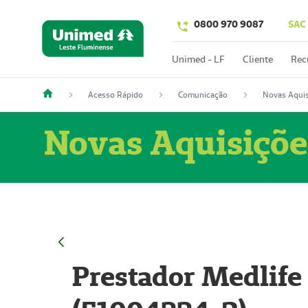
0800 970 9087
SAC
Unimed - LF
Cliente
Rec
Acesso Rápido
Comunicação
Novas Aquis
Novas Aquisiçõe
Prestador Medlife