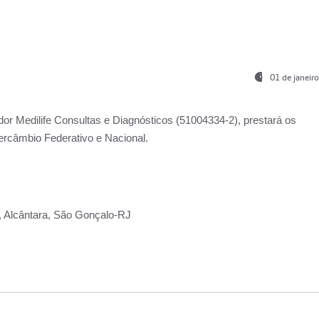
01 de janeir
ador
Medilife Consultas e Diagnósticos
(51004334-2), prestará os
ercâmbio Federativo e Nacional.
2, Alcântara, São Gonçalo-RJ