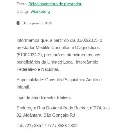
Texto:
Relacionamento do prestador
Design:
Marketing
01 de janeiro, 2019
Informamos que, a partir do
dia 01/02/2019
, o
prestador
Medilife Consultas e Diagnósticos
(51004334-2), prestará os atendimentos aos
beneficiários da
Unimed Local, Intercâmbio
Federativo e Nacional.
Especialidade:
Consulta Psiquiátrica Adulto e
Infantil.
Tipo de atendimento:
Eletivo.
Endereço:
Rua Doutor Alfredo Backer, n°374, loja
02, Alcântara, São Gonçalo-RJ
Tel.:
(21) 3857-1777 / 3583-2302