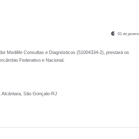
01 de janeir
ador
Medilife Consultas e Diagnósticos
(51004334-2), prestará os
ercâmbio Federativo e Nacional.
2, Alcântara, São Gonçalo-RJ