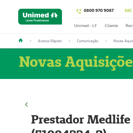
0800 970 9087
SAC
Unimed - LF
Cliente
Rec
Acesso Rápido
Comunicação
Novas Aquis
Novas Aquisiçõe
Prestador Medlife