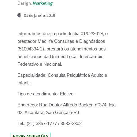
Design:
Marketing
01 de janeiro, 2019
Informamos que, a partir do
dia 01/02/2019
, o
prestador
Medilife Consultas e Diagnósticos
(51004334-2), prestará os atendimentos aos
beneficiários da
Unimed Local, Intercâmbio
Federativo e Nacional.
Especialidade:
Consulta Psiquiátrica Adulto e
Infantil.
Tipo de atendimento:
Eletivo.
Endereço:
Rua Doutor Alfredo Backer, n°374, loja
02, Alcântara, São Gonçalo-RJ
Tel.:
(21) 3857-1777 / 3583-2302
NOVAS AQUISIÇÕES