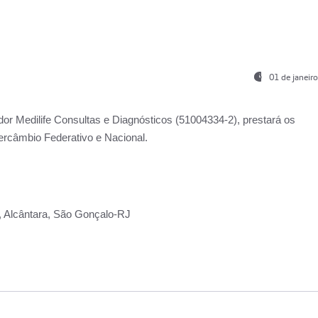
01 de janeir
ador
Medilife Consultas e Diagnósticos
(51004334-2), prestará os
ercâmbio Federativo e Nacional.
2, Alcântara, São Gonçalo-RJ