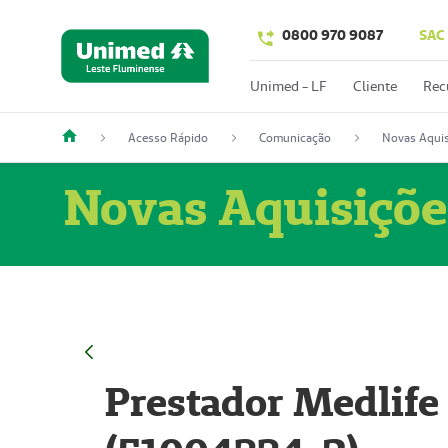
0800 970 9087
SAC
Unimed - LF
Cliente
Rec
Acesso Rápido
Comunicação
Novas Aquis
Novas Aquisiçõe
Prestador Medlife