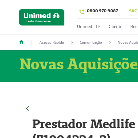
0800 970 9087
SAC
Unimed - LF
Cliente
Rec
Acesso Rápido
Comunicação
Novas Aquis
Novas Aquisiçõe
Prestador Medlife