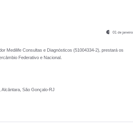
01 de janeir
ador
Medilife Consultas e Diagnósticos
(51004334-2), prestará os
ercâmbio Federativo e Nacional.
2, Alcântara, São Gonçalo-RJ