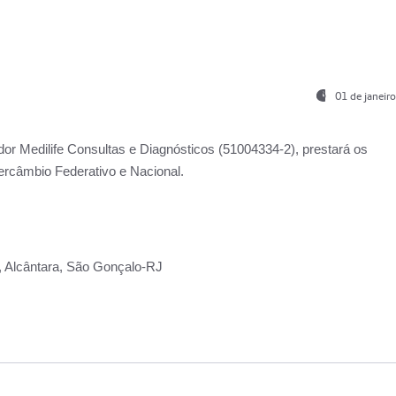
01 de janeir
ador
Medilife Consultas e Diagnósticos
(51004334-2), prestará os
ercâmbio Federativo e Nacional.
2, Alcântara, São Gonçalo-RJ