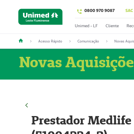
0800 970 9087
SAC
Unimed - LF
Cliente
Rec
Acesso Rápido
Comunicação
Novas Aquis
Novas Aquisiçõe
Prestador Medlife