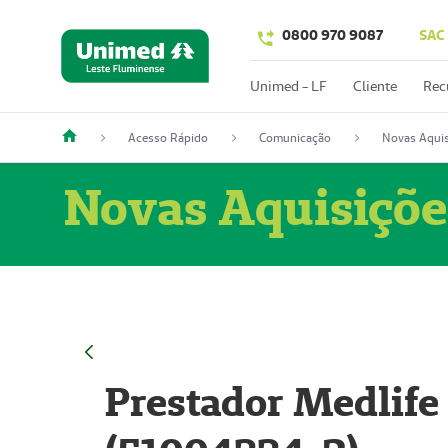
0800 970 9087
SAC
Unimed - LF
Cliente
Rec
Acesso Rápido
Comunicação
Novas Aquis
Novas Aquisiçõe
Prestador Medlife