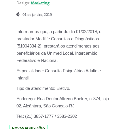
Design:
Marketing
01 de janeiro, 2019
Informamos que, a partir do
dia 01/02/2019
, o
prestador
Medilife Consultas e Diagnósticos
(51004334-2), prestará os atendimentos aos
beneficiários da
Unimed Local, Intercâmbio
Federativo e Nacional.
Especialidade:
Consulta Psiquiátrica Adulto e
Infantil.
Tipo de atendimento:
Eletivo.
Endereço:
Rua Doutor Alfredo Backer, n°374, loja
02, Alcântara, São Gonçalo-RJ
Tel.:
(21) 3857-1777 / 3583-2302
NOVAS AQUISIÇÕES