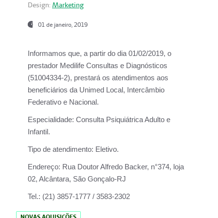
Design:
Marketing
01 de janeiro, 2019
Informamos que, a partir do
dia 01/02/2019
, o
prestador
Medilife Consultas e Diagnósticos
(51004334-2), prestará os atendimentos aos
beneficiários da
Unimed Local, Intercâmbio
Federativo e Nacional.
Especialidade:
Consulta Psiquiátrica Adulto e
Infantil.
Tipo de atendimento:
Eletivo.
Endereço:
Rua Doutor Alfredo Backer, n°374, loja
02, Alcântara, São Gonçalo-RJ
Tel.:
(21) 3857-1777 / 3583-2302
NOVAS AQUISIÇÕES