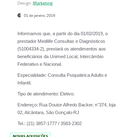
Design:
Marketing
01 de janeiro, 2019
Informamos que, a partir do
dia 01/02/2019
, o
prestador
Medilife Consultas e Diagnósticos
(51004334-2), prestará os atendimentos aos
beneficiários da
Unimed Local, Intercâmbio
Federativo e Nacional.
Especialidade:
Consulta Psiquiátrica Adulto e
Infantil.
Tipo de atendimento:
Eletivo.
Endereço:
Rua Doutor Alfredo Backer, n°374, loja
02, Alcântara, São Gonçalo-RJ
Tel.:
(21) 3857-1777 / 3583-2302
NOVAS AQUISIÇÕES