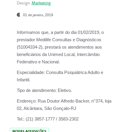
Design:
Marketing
01 de janeiro, 2019
Informamos que, a partir do
dia 01/02/2019
, o
prestador
Medilife Consultas e Diagnósticos
(51004334-2), prestará os atendimentos aos
beneficiários da
Unimed Local, Intercâmbio
Federativo e Nacional.
Especialidade:
Consulta Psiquiátrica Adulto e
Infantil.
Tipo de atendimento:
Eletivo.
Endereço:
Rua Doutor Alfredo Backer, n°374, loja
02, Alcântara, São Gonçalo-RJ
Tel.:
(21) 3857-1777 / 3583-2302
NOVAS AQUISIÇÕES