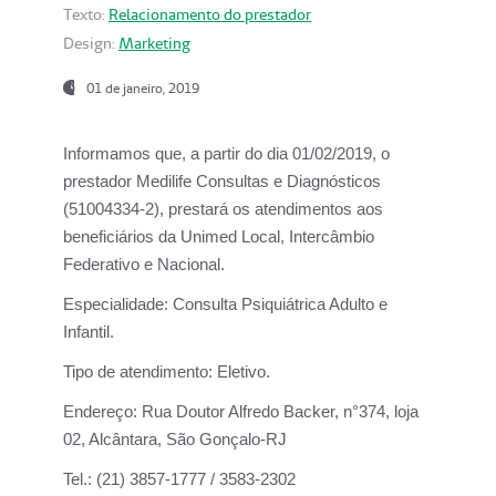
Texto:
Relacionamento do prestador
Design:
Marketing
01 de janeiro, 2019
Informamos que, a partir do
dia 01/02/2019
, o
prestador
Medilife Consultas e Diagnósticos
(51004334-2), prestará os atendimentos aos
beneficiários da
Unimed Local, Intercâmbio
Federativo e Nacional.
Especialidade:
Consulta Psiquiátrica Adulto e
Infantil.
Tipo de atendimento:
Eletivo.
Endereço:
Rua Doutor Alfredo Backer, n°374, loja
02, Alcântara, São Gonçalo-RJ
Tel.:
(21) 3857-1777 / 3583-2302