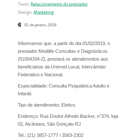
Texto:
Relacionamento do prestador
Design:
Marketing
01 de janeiro, 2019
Informamos que, a partir do
dia 01/02/2019
, o
prestador
Medilife Consultas e Diagnósticos
(51004334-2), prestará os atendimentos aos
beneficiários da
Unimed Local, Intercâmbio
Federativo e Nacional.
Especialidade:
Consulta Psiquiátrica Adulto e
Infantil.
Tipo de atendimento:
Eletivo.
Endereço:
Rua Doutor Alfredo Backer, n°374, loja
02, Alcântara, São Gonçalo-RJ
Tel.:
(21) 3857-1777 / 3583-2302