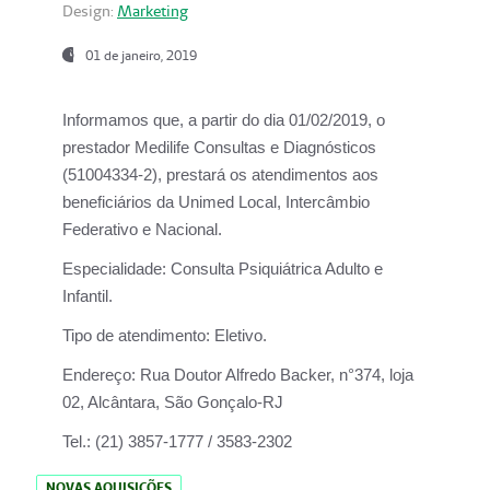
Design:
Marketing
01 de janeiro, 2019
Informamos que, a partir do
dia 01/02/2019
, o
prestador
Medilife Consultas e Diagnósticos
(51004334-2), prestará os atendimentos aos
beneficiários da
Unimed Local, Intercâmbio
Federativo e Nacional.
Especialidade:
Consulta Psiquiátrica Adulto e
Infantil.
Tipo de atendimento:
Eletivo.
Endereço:
Rua Doutor Alfredo Backer, n°374, loja
02, Alcântara, São Gonçalo-RJ
Tel.:
(21) 3857-1777 / 3583-2302
NOVAS AQUISIÇÕES