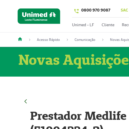
0800 970 9087
SAC
Unimed - LF
Cliente
Rec
Acesso Rápido
Comunicação
Novas Aquis
Novas Aquisiçõe
Prestador Medlife