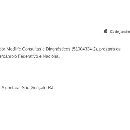
01 de janeir
ador
Medilife Consultas e Diagnósticos
(51004334-2), prestará os
ercâmbio Federativo e Nacional.
2, Alcântara, São Gonçalo-RJ