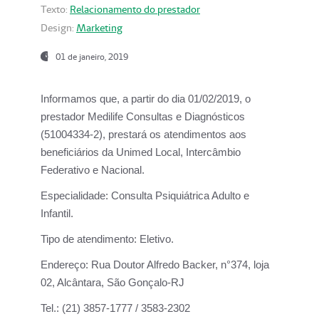
Texto:
Relacionamento do prestador
Design:
Marketing
01 de janeiro, 2019
Informamos que, a partir do
dia 01/02/2019
, o
prestador
Medilife Consultas e Diagnósticos
(51004334-2), prestará os atendimentos aos
beneficiários da
Unimed Local, Intercâmbio
Federativo e Nacional.
Especialidade:
Consulta Psiquiátrica Adulto e
Infantil.
Tipo de atendimento:
Eletivo.
Endereço:
Rua Doutor Alfredo Backer, n°374, loja
02, Alcântara, São Gonçalo-RJ
Tel.:
(21) 3857-1777 / 3583-2302