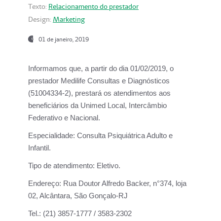
Texto:
Relacionamento do prestador
Design:
Marketing
01 de janeiro, 2019
Informamos que, a partir do
dia 01/02/2019
, o
prestador
Medilife Consultas e Diagnósticos
(51004334-2), prestará os atendimentos aos
beneficiários da
Unimed Local, Intercâmbio
Federativo e Nacional.
Especialidade:
Consulta Psiquiátrica Adulto e
Infantil.
Tipo de atendimento:
Eletivo.
Endereço:
Rua Doutor Alfredo Backer, n°374, loja
02, Alcântara, São Gonçalo-RJ
Tel.:
(21) 3857-1777 / 3583-2302