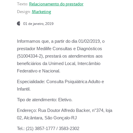
Texto:
Relacionamento do prestador
Design:
Marketing
01 de janeiro, 2019
Informamos que, a partir do
dia 01/02/2019
, o
prestador
Medilife Consultas e Diagnósticos
(51004334-2), prestará os atendimentos aos
beneficiários da
Unimed Local, Intercâmbio
Federativo e Nacional.
Especialidade:
Consulta Psiquiátrica Adulto e
Infantil.
Tipo de atendimento:
Eletivo.
Endereço:
Rua Doutor Alfredo Backer, n°374, loja
02, Alcântara, São Gonçalo-RJ
Tel.:
(21) 3857-1777 / 3583-2302