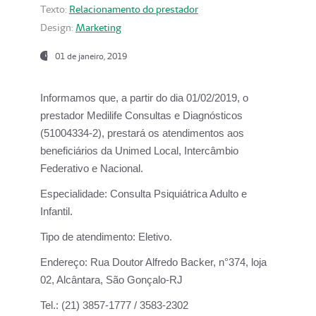
Texto:
Relacionamento do prestador
Design:
Marketing
01 de janeiro, 2019
Informamos que, a partir do
dia 01/02/2019
, o
prestador
Medilife Consultas e Diagnósticos
(51004334-2), prestará os atendimentos aos
beneficiários da
Unimed Local, Intercâmbio
Federativo e Nacional.
Especialidade:
Consulta Psiquiátrica Adulto e
Infantil.
Tipo de atendimento:
Eletivo.
Endereço:
Rua Doutor Alfredo Backer, n°374, loja
02, Alcântara, São Gonçalo-RJ
Tel.:
(21) 3857-1777 / 3583-2302