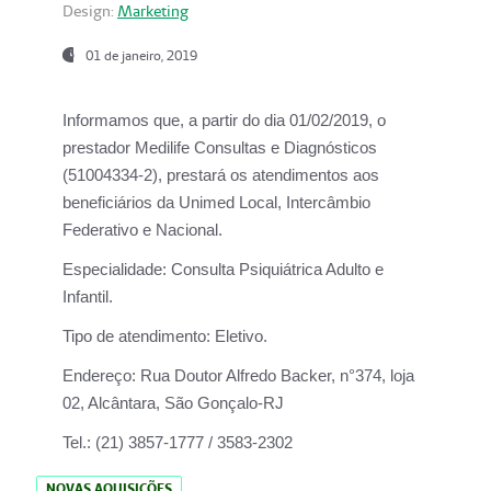
Design:
Marketing
01 de janeiro, 2019
Informamos que, a partir do
dia 01/02/2019
, o
prestador
Medilife Consultas e Diagnósticos
(51004334-2), prestará os atendimentos aos
beneficiários da
Unimed Local, Intercâmbio
Federativo e Nacional.
Especialidade:
Consulta Psiquiátrica Adulto e
Infantil.
Tipo de atendimento:
Eletivo.
Endereço:
Rua Doutor Alfredo Backer, n°374, loja
02, Alcântara, São Gonçalo-RJ
Tel.:
(21) 3857-1777 / 3583-2302
NOVAS AQUISIÇÕES