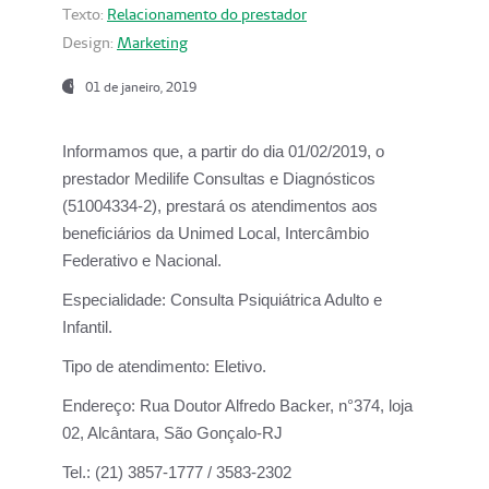
Texto:
Relacionamento do prestador
Design:
Marketing
01 de janeiro, 2019
Informamos que, a partir do
dia 01/02/2019
, o
prestador
Medilife Consultas e Diagnósticos
(51004334-2), prestará os atendimentos aos
beneficiários da
Unimed Local, Intercâmbio
Federativo e Nacional.
Especialidade:
Consulta Psiquiátrica Adulto e
Infantil.
Tipo de atendimento:
Eletivo.
Endereço:
Rua Doutor Alfredo Backer, n°374, loja
02, Alcântara, São Gonçalo-RJ
Tel.:
(21) 3857-1777 / 3583-2302