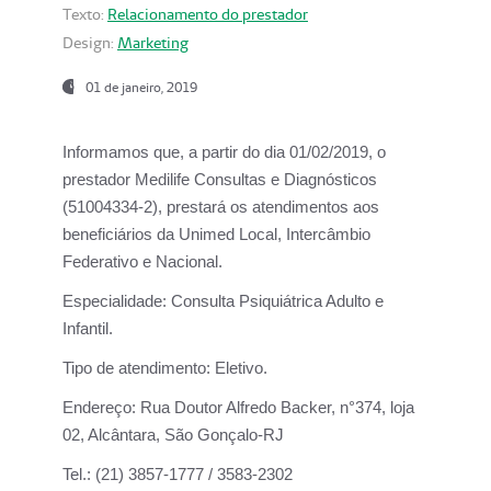
Texto:
Relacionamento do prestador
Design:
Marketing
01 de janeiro, 2019
Informamos que, a partir do
dia 01/02/2019
, o
prestador
Medilife Consultas e Diagnósticos
(51004334-2), prestará os atendimentos aos
beneficiários da
Unimed Local, Intercâmbio
Federativo e Nacional.
Especialidade:
Consulta Psiquiátrica Adulto e
Infantil.
Tipo de atendimento:
Eletivo.
Endereço:
Rua Doutor Alfredo Backer, n°374, loja
02, Alcântara, São Gonçalo-RJ
Tel.:
(21) 3857-1777 / 3583-2302