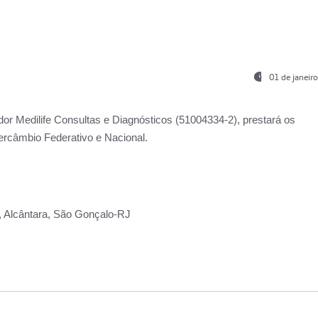
01 de janeir
ador
Medilife Consultas e Diagnósticos
(51004334-2), prestará os
ercâmbio Federativo e Nacional.
2, Alcântara, São Gonçalo-RJ