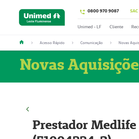
0800 970 9087
SAC
Unimed - LF
Cliente
Rec
Acesso Rápido
Comunicação
Novas Aquis
Novas Aquisiçõe
Prestador Medlife