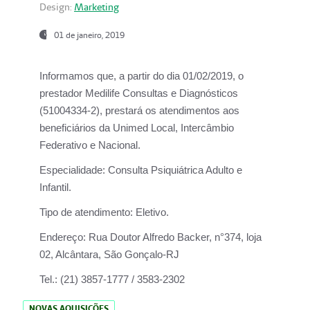
Design:
Marketing
01 de janeiro, 2019
Informamos que, a partir do
dia 01/02/2019
, o
prestador
Medilife Consultas e Diagnósticos
(51004334-2), prestará os atendimentos aos
beneficiários da
Unimed Local, Intercâmbio
Federativo e Nacional.
Especialidade:
Consulta Psiquiátrica Adulto e
Infantil.
Tipo de atendimento:
Eletivo.
Endereço:
Rua Doutor Alfredo Backer, n°374, loja
02, Alcântara, São Gonçalo-RJ
Tel.:
(21) 3857-1777 / 3583-2302
NOVAS AQUISIÇÕES