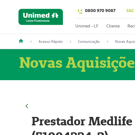
0800 970 9087
SAC
Unimed - LF
Cliente
Rec
Acesso Rápido
Comunicação
Novas Aquis
Novas Aquisiçõe
Prestador Medlife