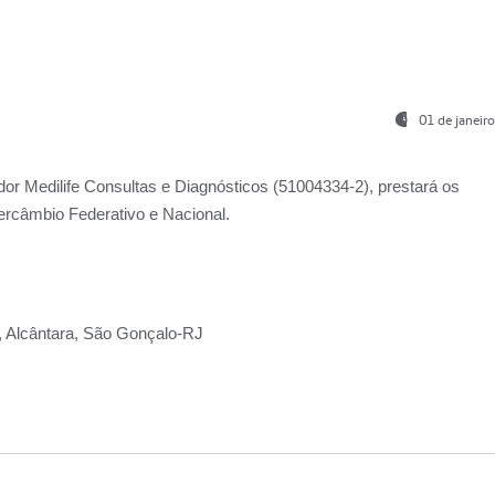
01 de janeir
ador
Medilife Consultas e Diagnósticos
(51004334-2), prestará os
ercâmbio Federativo e Nacional.
2, Alcântara, São Gonçalo-RJ