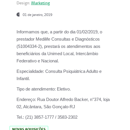
Design:
Marketing
01 de janeiro, 2019
Informamos que, a partir do
dia 01/02/2019
, o
prestador
Medilife Consultas e Diagnósticos
(51004334-2), prestará os atendimentos aos
beneficiários da
Unimed Local, Intercâmbio
Federativo e Nacional.
Especialidade:
Consulta Psiquiátrica Adulto e
Infantil.
Tipo de atendimento:
Eletivo.
Endereço:
Rua Doutor Alfredo Backer, n°374, loja
02, Alcântara, São Gonçalo-RJ
Tel.:
(21) 3857-1777 / 3583-2302
NOVAS AQUISIÇÕES