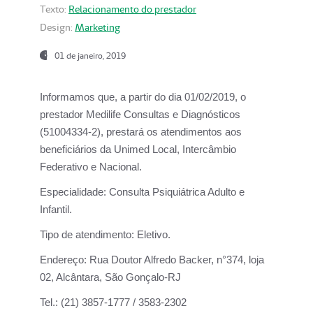
Texto:
Relacionamento do prestador
Design:
Marketing
01 de janeiro, 2019
Informamos que, a partir do
dia 01/02/2019
, o
prestador
Medilife Consultas e Diagnósticos
(51004334-2), prestará os atendimentos aos
beneficiários da
Unimed Local, Intercâmbio
Federativo e Nacional.
Especialidade:
Consulta Psiquiátrica Adulto e
Infantil.
Tipo de atendimento:
Eletivo.
Endereço:
Rua Doutor Alfredo Backer, n°374, loja
02, Alcântara, São Gonçalo-RJ
Tel.:
(21) 3857-1777 / 3583-2302