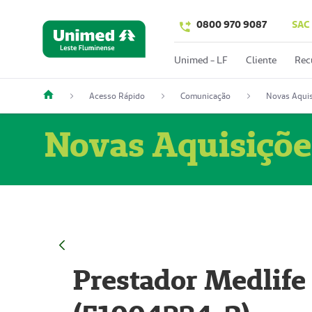
0800 970 9087
SAC
Unimed - LF
Cliente
Rec
Acesso Rápido
Comunicação
Novas Aquis
Novas Aquisiçõe
Prestador Medlife