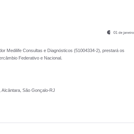
01 de janeir
ador
Medilife Consultas e Diagnósticos
(51004334-2), prestará os
ercâmbio Federativo e Nacional.
2, Alcântara, São Gonçalo-RJ