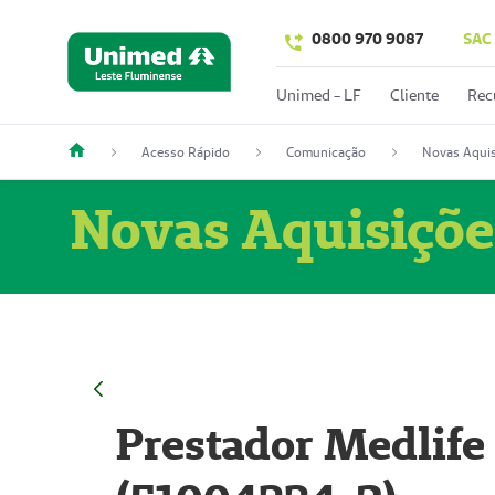
0800 970 9087
SAC
Unimed - LF
Cliente
Rec
Acesso Rápido
Comunicação
Novas Aquis
Novas Aquisiçõe
Prestador Medlife