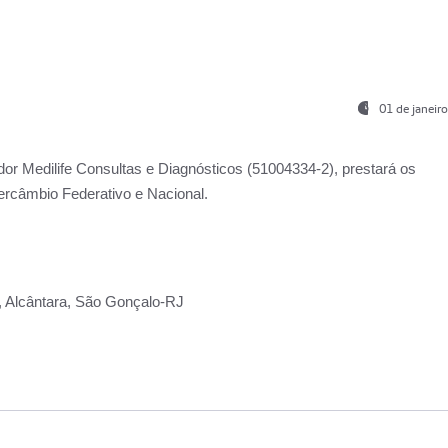
01 de janeir
ador
Medilife Consultas e Diagnósticos
(51004334-2), prestará os
ercâmbio Federativo e Nacional.
2, Alcântara, São Gonçalo-RJ