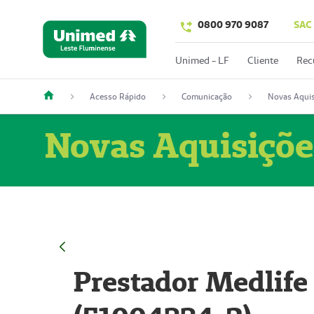
0800 970 9087
SAC
Unimed - LF
Cliente
Rec
Acesso Rápido
Comunicação
Novas Aquis
Novas Aquisiçõe
Prestador Medlife