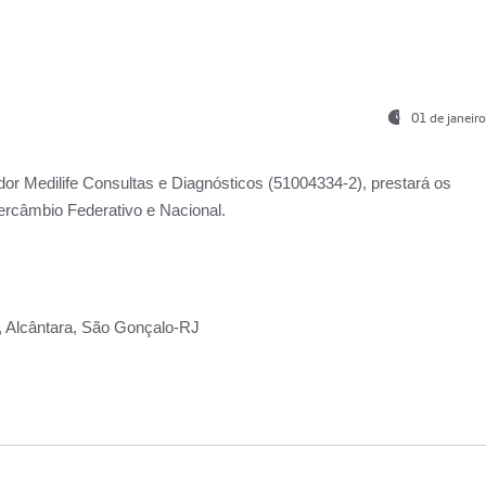
01 de janeir
ador
Medilife Consultas e Diagnósticos
(51004334-2), prestará os
ercâmbio Federativo e Nacional.
2, Alcântara, São Gonçalo-RJ