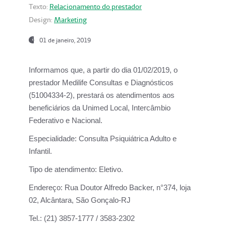
Texto:
Relacionamento do prestador
Design:
Marketing
01 de janeiro, 2019
Informamos que, a partir do
dia 01/02/2019
, o
prestador
Medilife Consultas e Diagnósticos
(51004334-2), prestará os atendimentos aos
beneficiários da
Unimed Local, Intercâmbio
Federativo e Nacional.
Especialidade:
Consulta Psiquiátrica Adulto e
Infantil.
Tipo de atendimento:
Eletivo.
Endereço:
Rua Doutor Alfredo Backer, n°374, loja
02, Alcântara, São Gonçalo-RJ
Tel.:
(21) 3857-1777 / 3583-2302