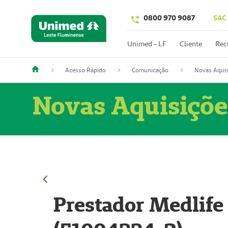
0800 970 9087
SAC
Unimed - LF
Cliente
Rec
Acesso Rápido
Comunicação
Novas Aquis
Novas Aquisiçõe
Prestador Medlife