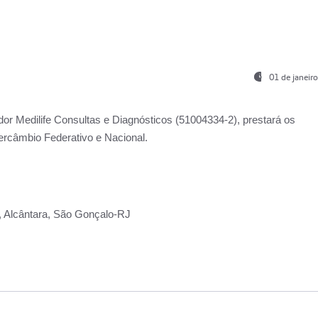
01 de janeir
ador
Medilife Consultas e Diagnósticos
(51004334-2), prestará os
ercâmbio Federativo e Nacional.
2, Alcântara, São Gonçalo-RJ