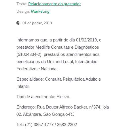
Texto:
Relacionamento do prestador
Design:
Marketing
01 de janeiro, 2019
Informamos que, a partir do
dia 01/02/2019
, o
prestador
Medilife Consultas e Diagnósticos
(51004334-2), prestará os atendimentos aos
beneficiários da
Unimed Local, Intercâmbio
Federativo e Nacional.
Especialidade:
Consulta Psiquiátrica Adulto e
Infantil.
Tipo de atendimento:
Eletivo.
Endereço:
Rua Doutor Alfredo Backer, n°374, loja
02, Alcântara, São Gonçalo-RJ
Tel.:
(21) 3857-1777 / 3583-2302