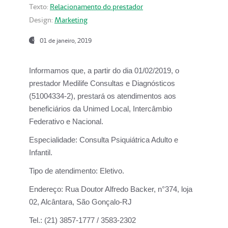
Texto:
Relacionamento do prestador
Design:
Marketing
01 de janeiro, 2019
Informamos que, a partir do
dia 01/02/2019
, o
prestador
Medilife Consultas e Diagnósticos
(51004334-2), prestará os atendimentos aos
beneficiários da
Unimed Local, Intercâmbio
Federativo e Nacional.
Especialidade:
Consulta Psiquiátrica Adulto e
Infantil.
Tipo de atendimento:
Eletivo.
Endereço:
Rua Doutor Alfredo Backer, n°374, loja
02, Alcântara, São Gonçalo-RJ
Tel.:
(21) 3857-1777 / 3583-2302