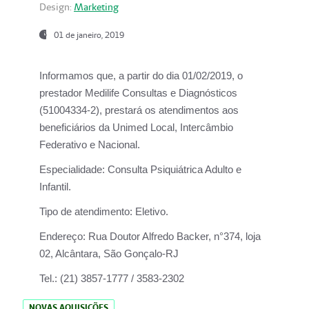
Design:
Marketing
01 de janeiro, 2019
Informamos que, a partir do
dia 01/02/2019
, o
prestador
Medilife Consultas e Diagnósticos
(51004334-2), prestará os atendimentos aos
beneficiários da
Unimed Local, Intercâmbio
Federativo e Nacional.
Especialidade:
Consulta Psiquiátrica Adulto e
Infantil.
Tipo de atendimento:
Eletivo.
Endereço:
Rua Doutor Alfredo Backer, n°374, loja
02, Alcântara, São Gonçalo-RJ
Tel.:
(21) 3857-1777 / 3583-2302
NOVAS AQUISIÇÕES