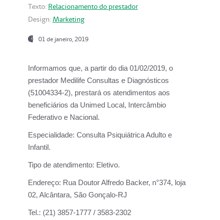
Texto:
Relacionamento do prestador
Design:
Marketing
01 de janeiro, 2019
Informamos que, a partir do
dia 01/02/2019
, o
prestador
Medilife Consultas e Diagnósticos
(51004334-2), prestará os atendimentos aos
beneficiários da
Unimed Local, Intercâmbio
Federativo e Nacional.
Especialidade:
Consulta Psiquiátrica Adulto e
Infantil.
Tipo de atendimento:
Eletivo.
Endereço:
Rua Doutor Alfredo Backer, n°374, loja
02, Alcântara, São Gonçalo-RJ
Tel.:
(21) 3857-1777 / 3583-2302