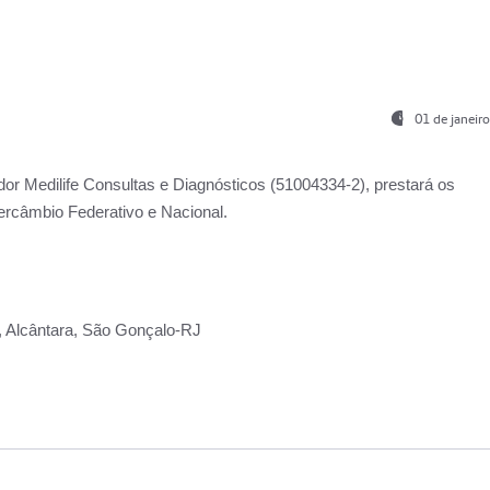
01 de janeir
ador
Medilife Consultas e Diagnósticos
(51004334-2), prestará os
ercâmbio Federativo e Nacional.
2, Alcântara, São Gonçalo-RJ