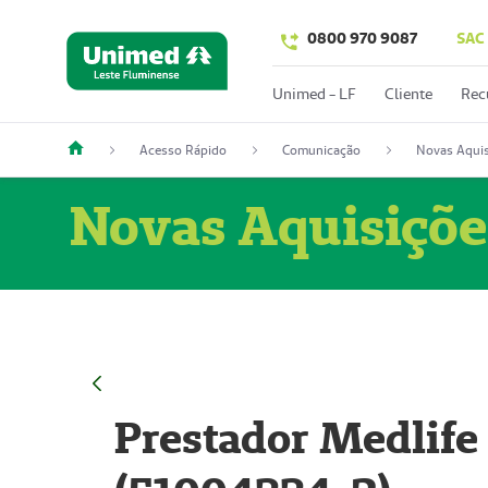
0800 970 9087
SAC
Unimed - LF
Cliente
Rec
Acesso Rápido
Comunicação
Novas Aquis
Novas Aquisiçõe
Prestador Medlife