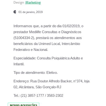
Design:
Marketing
01 de janeiro, 2019
Informamos que, a partir do
dia 01/02/2019
, o
prestador
Medilife Consultas e Diagnósticos
(51004334-2), prestará os atendimentos aos
beneficiários da
Unimed Local, Intercâmbio
Federativo e Nacional.
Especialidade:
Consulta Psiquiátrica Adulto e
Infantil.
Tipo de atendimento:
Eletivo.
Endereço:
Rua Doutor Alfredo Backer, n°374, loja
02, Alcântara, São Gonçalo-RJ
Tel.:
(21) 3857-1777 / 3583-2302
NOVAS AQUISIÇÕES