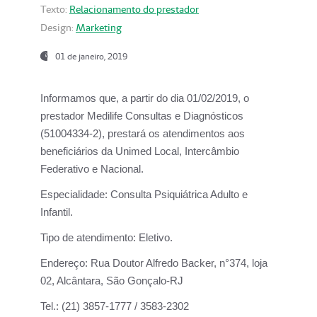
Texto:
Relacionamento do prestador
Design:
Marketing
01 de janeiro, 2019
Informamos que, a partir do
dia 01/02/2019
, o
prestador
Medilife Consultas e Diagnósticos
(51004334-2), prestará os atendimentos aos
beneficiários da
Unimed Local, Intercâmbio
Federativo e Nacional.
Especialidade:
Consulta Psiquiátrica Adulto e
Infantil.
Tipo de atendimento:
Eletivo.
Endereço:
Rua Doutor Alfredo Backer, n°374, loja
02, Alcântara, São Gonçalo-RJ
Tel.:
(21) 3857-1777 / 3583-2302