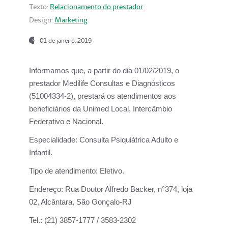
Texto:
Relacionamento do prestador
Design:
Marketing
01 de janeiro, 2019
Informamos que, a partir do
dia 01/02/2019
, o
prestador
Medilife Consultas e Diagnósticos
(51004334-2), prestará os atendimentos aos
beneficiários da
Unimed Local, Intercâmbio
Federativo e Nacional.
Especialidade:
Consulta Psiquiátrica Adulto e
Infantil.
Tipo de atendimento:
Eletivo.
Endereço:
Rua Doutor Alfredo Backer, n°374, loja
02, Alcântara, São Gonçalo-RJ
Tel.:
(21) 3857-1777 / 3583-2302