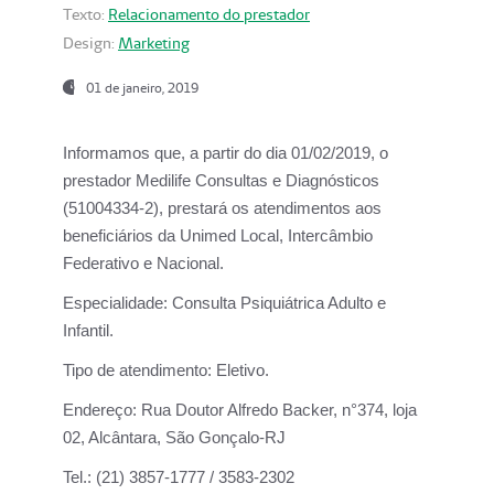
Texto:
Relacionamento do prestador
Design:
Marketing
01 de janeiro, 2019
Informamos que, a partir do
dia 01/02/2019
, o
prestador
Medilife Consultas e Diagnósticos
(51004334-2), prestará os atendimentos aos
beneficiários da
Unimed Local, Intercâmbio
Federativo e Nacional.
Especialidade:
Consulta Psiquiátrica Adulto e
Infantil.
Tipo de atendimento:
Eletivo.
Endereço:
Rua Doutor Alfredo Backer, n°374, loja
02, Alcântara, São Gonçalo-RJ
Tel.:
(21) 3857-1777 / 3583-2302