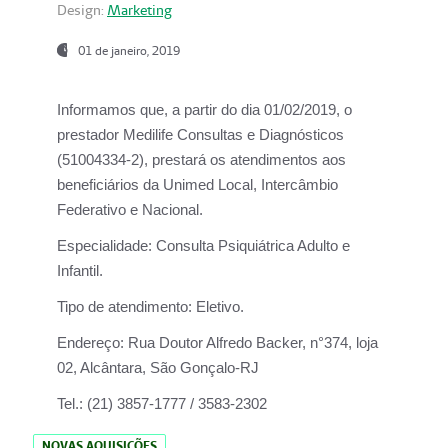
Design:
Marketing
01 de janeiro, 2019
Informamos que, a partir do
dia 01/02/2019
, o
prestador
Medilife Consultas e Diagnósticos
(51004334-2), prestará os atendimentos aos
beneficiários da
Unimed Local, Intercâmbio
Federativo e Nacional.
Especialidade:
Consulta Psiquiátrica Adulto e
Infantil.
Tipo de atendimento:
Eletivo.
Endereço:
Rua Doutor Alfredo Backer, n°374, loja
02, Alcântara, São Gonçalo-RJ
Tel.:
(21) 3857-1777 / 3583-2302
NOVAS AQUISIÇÕES