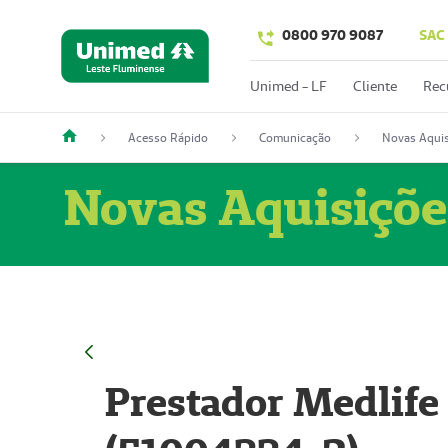
0800 970 9087
SAC
Unimed - LF
Cliente
Rec
Acesso Rápido
Comunicação
Novas Aquis
Novas Aquisiçõe
Prestador Medlife