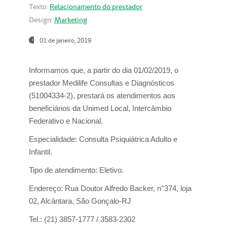
Texto:
Relacionamento do prestador
Design:
Marketing
01 de janeiro, 2019
Informamos que, a partir do
dia 01/02/2019
, o
prestador
Medilife Consultas e Diagnósticos
(51004334-2), prestará os atendimentos aos
beneficiários da
Unimed Local, Intercâmbio
Federativo e Nacional.
Especialidade:
Consulta Psiquiátrica Adulto e
Infantil.
Tipo de atendimento:
Eletivo.
Endereço:
Rua Doutor Alfredo Backer, n°374, loja
02, Alcântara, São Gonçalo-RJ
Tel.:
(21) 3857-1777 / 3583-2302