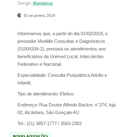
Design:
Marketing
01 de janeiro, 2019
Informamos que, a partir do
dia 01/02/2019
, o
prestador
Medilife Consultas e Diagnósticos
(51004334-2), prestará os atendimentos aos
beneficiários da
Unimed Local, Intercâmbio
Federativo e Nacional.
Especialidade:
Consulta Psiquiátrica Adulto e
Infantil.
Tipo de atendimento:
Eletivo.
Endereço:
Rua Doutor Alfredo Backer, n°374, loja
02, Alcântara, São Gonçalo-RJ
Tel.:
(21) 3857-1777 / 3583-2302
NOVAS AQUISIÇÕES