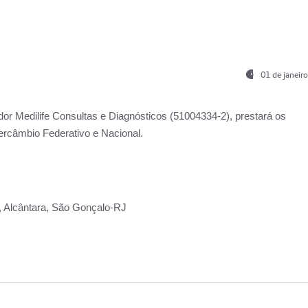
01 de janeir
ador
Medilife Consultas e Diagnósticos
(51004334-2), prestará os
ercâmbio Federativo e Nacional.
2, Alcântara, São Gonçalo-RJ