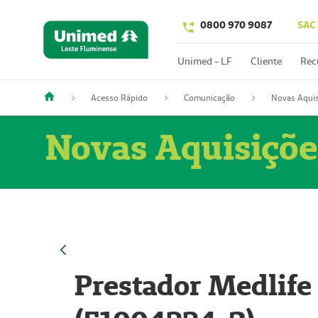
0800 970 9087
SAC
Unimed - LF
Cliente
Rec
Acesso Rápido
Comunicação
Novas Aquis
Novas Aquisiçõe
Prestador Medlife