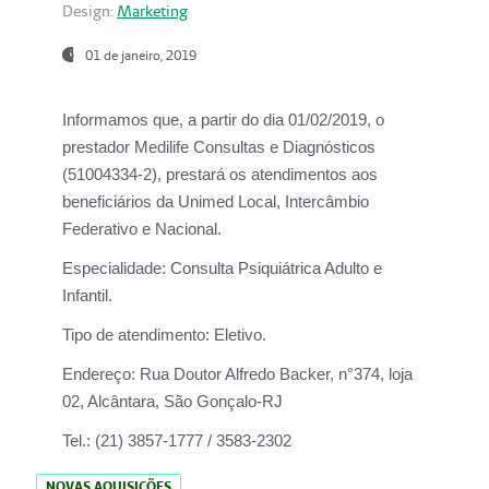
Design:
Marketing
01 de janeiro, 2019
Informamos que, a partir do
dia 01/02/2019
, o
prestador
Medilife Consultas e Diagnósticos
(51004334-2), prestará os atendimentos aos
beneficiários da
Unimed Local, Intercâmbio
Federativo e Nacional.
Especialidade:
Consulta Psiquiátrica Adulto e
Infantil.
Tipo de atendimento:
Eletivo.
Endereço:
Rua Doutor Alfredo Backer, n°374, loja
02, Alcântara, São Gonçalo-RJ
Tel.:
(21) 3857-1777 / 3583-2302
NOVAS AQUISIÇÕES