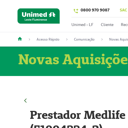
0800 970 9087
SAC
Unimed - LF
Cliente
Rec
Acesso Rápido
Comunicação
Novas Aquis
Novas Aquisiçõe
Prestador Medlife