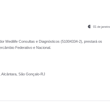
01 de janeir
ador
Medilife Consultas e Diagnósticos
(51004334-2), prestará os
ercâmbio Federativo e Nacional.
2, Alcântara, São Gonçalo-RJ