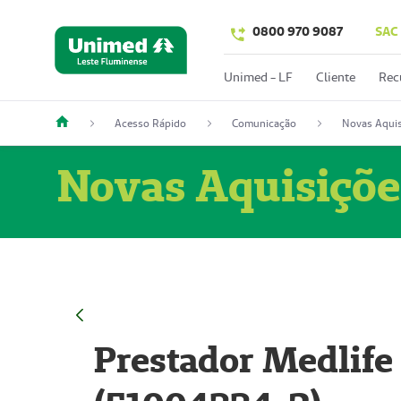
0800 970 9087
SAC
Unimed - LF
Cliente
Rec
Acesso Rápido
Comunicação
Novas Aquis
Novas Aquisiçõe
Prestador Medlife