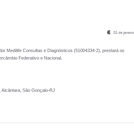
01 de janeir
ador
Medilife Consultas e Diagnósticos
(51004334-2), prestará os
ercâmbio Federativo e Nacional.
2, Alcântara, São Gonçalo-RJ